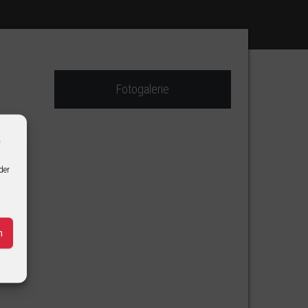
Fotogalerie
f
der
n