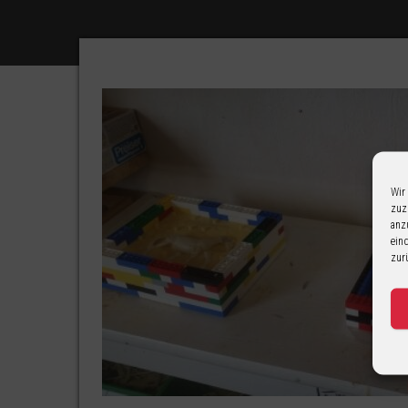
Wir
zuz
anz
ein
zur