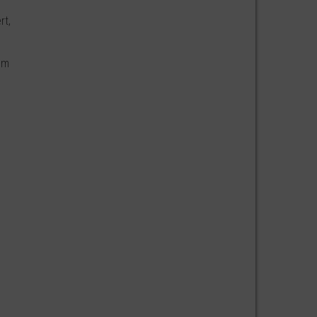
rt,
em