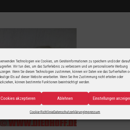
 verwenden Technologien wie Cookies, um Geräteinformationen zu speichern und/oder darau
ugreifen. Wir tun dies, um das Surferlebnis zu verbessern und um personalisierte Werbung
uzeigen. Wenn Sie diesen Technologien zustimmen, können wir Daten wie das Surfverhalten o
deutige IDs auf dieser Website verarbeiten. Wenn Sie Ihre Zustimmung nicht erteilen oder
ückziehen, können bestimmte Funktionen beeinträchtigt werden.
Cookies akzeptieren
Ablehnen
Einstellungen anzeige
Cookie-Richtlinie
Datenschutzerklärung
Impressum