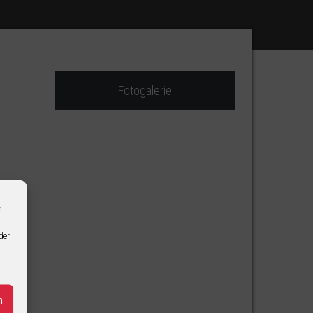
Fotogalerie
f
der
n