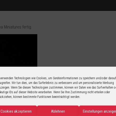
a Miniatures fertig.
 verwenden Technologien wie Cookies, um Geräteinformationen zu speichern und/oder darau
ugreifen. Wir tun dies, um das Surferlebnis zu verbessern und um personalisierte Werbung
uzeigen. Wenn Sie diesen Technologien zustimmen, können wir Daten wie das Surfverhalten o
deutige IDs auf dieser Website verarbeiten. Wenn Sie Ihre Zustimmung nicht erteilen oder
ückziehen, können bestimmte Funktionen beeinträchtigt werden.
Cookies akzeptieren
Ablehnen
Einstellungen anzeige