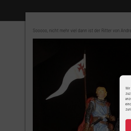
Sooooo, nicht mehr viel dann ist der Ritter von Andre
Wir
zuz
anz
ein
zur