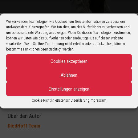
Wir verwenden Technologien wie Cookies, um Geräteinformationen zu speichern
und/oder darauf zuzugreifen. Wir tun dies, um das Surferlebnis zu verbessern und
um personalisierte Werbung anzuzeigen. Wenn Sie diesen Technologien zustimmen,
können wir Daten wie das Surfverhalten oder eindeutige IDs auf dieser Website
verarbeiten. Wenn Sie Ihre Zustimmung nicht erteilen oder zurückziehen, können
bestimmte Funktionen beeinträchtigt werden.
Cookies akzeptieren
Ablehnen
Einstellungen anzeigen
Cookie-Richtlinie
Datenschutzerklärung
Impressum
Einen guten Rutsch und ein frohes neues Jahr.
Über den Autor
DiedHoff Team