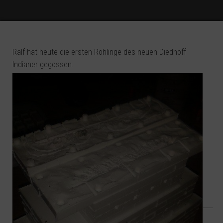
Ralf hat heute die ersten Rohlinge des neuen Diedhoff
Indianer gegossen.