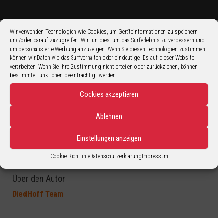
Wir verwenden Technologien wie Cookies, um Geräteinformationen zu speichern
und/oder darauf zuzugreifen. Wir tun dies, um das Surferlebnis zu verbessern und
um personalisierte Werbung anzuzeigen. Wenn Sie diesen Technologien zustimmen,
Ein kleiner technischer Fehler, der den Besuch unsere
können wir Daten wie das Surfverhalten oder eindeutige IDs auf dieser Website
Bildergalerie verhinderte ist behoben!
verarbeiten. Wenn Sie Ihre Zustimmung nicht erteilen oder zurückziehen, können
bestimmte Funktionen beeinträchtigt werden.
Auf Figuren-Marktplatz.de stellen wir in den nächsten Wochen
nach und nach unser komplettes Figuren Programm ein…
Cookies akzeptieren
Grüße und schönes Wochenende
Ablehnen
Dustin
Einstellungen anzeigen
Cookie-Richtlinie
Datenschutzerklärung
Impressum
Über den Autor
DiedHoff Team