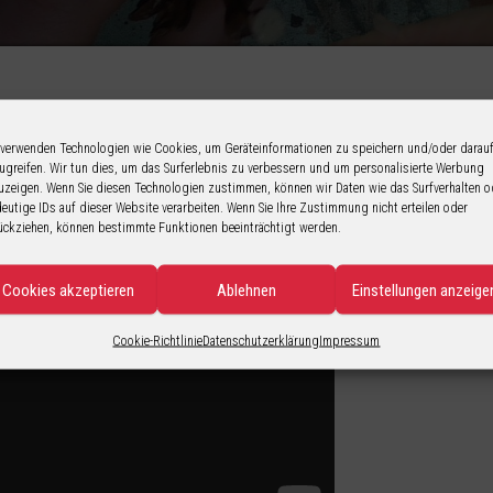
rials, fühle mich schon etwas wohler vor der Kamera
„wink“-Emoticon
 verwenden Technologien wie Cookies, um Geräteinformationen zu speichern und/oder darau
ugreifen. Wir tun dies, um das Surferlebnis zu verbessern und um personalisierte Werbung
uzeigen. Wenn Sie diesen Technologien zustimmen, können wir Daten wie das Surfverhalten o
deutige IDs auf dieser Website verarbeiten. Wenn Sie Ihre Zustimmung nicht erteilen oder
ückziehen, können bestimmte Funktionen beeinträchtigt werden.
Cookies akzeptieren
Ablehnen
Einstellungen anzeige
Cookie-Richtlinie
Datenschutzerklärung
Impressum