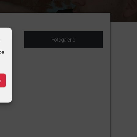
Fotogalerie
f
der
n