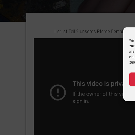
Hier ist Teil 2 unseres Pferde Bemal Tuto
Wir
zuz
anz
ein
zur