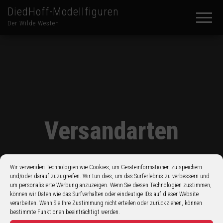
DiedHoff-Modellfiguren
Der Wilde Westen
Versandarten
Wir verwenden Technologien wie Cookies, um Geräteinformationen zu speichern
und/oder darauf zuzugreifen. Wir tun dies, um das Surferlebnis zu verbessern und
um personalisierte Werbung anzuzeigen. Wenn Sie diesen Technologien zustimmen,
können wir Daten wie das Surfverhalten oder eindeutige IDs auf dieser Website
verarbeiten. Wenn Sie Ihre Zustimmung nicht erteilen oder zurückziehen, können
bestimmte Funktionen beeinträchtigt werden.