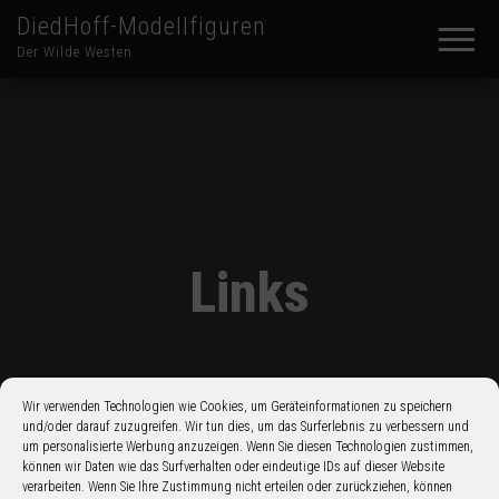
DiedHoff-Modellfiguren
Der Wilde Westen
Links
Wir verwenden Technologien wie Cookies, um Geräteinformationen zu speichern
und/oder darauf zuzugreifen. Wir tun dies, um das Surferlebnis zu verbessern und
um personalisierte Werbung anzuzeigen. Wenn Sie diesen Technologien zustimmen,
können wir Daten wie das Surfverhalten oder eindeutige IDs auf dieser Website
verarbeiten. Wenn Sie Ihre Zustimmung nicht erteilen oder zurückziehen, können