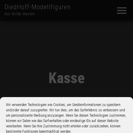
DiedHoff-Modellfiguren
Der Wilde Westen
Kasse
Wir verwenden Technologien wie Cookies, um Geräteinformationen zu speichern
und/oder darauf zuzugreifen. Wir tun dies, um das Surferlebnis zu verbessern und
um personalisierte Werbung anzuzeigen. Wenn Sie diesen Technologien zustimmen,
können wir Daten wie das Surfverhalten oder eindeutige IDs auf dieser Website
verarbeiten. Wenn Sie Ihre Zustimmung nicht erteilen oder zurückziehen, können
bestimmte Funktionen beeinträchtigt werden.