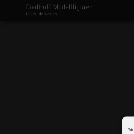
DiedHoff-Modellfiguren
Der Wilde Westen
Wir