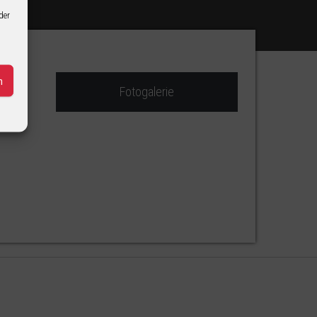
der
n
Fotogalerie