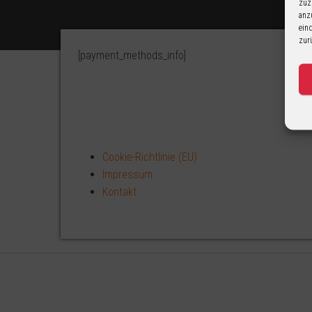
zuz
anz
ein
zur
[payment_methods_info]
Cookie-Richtlinie (EU)
Impressum
Kontakt