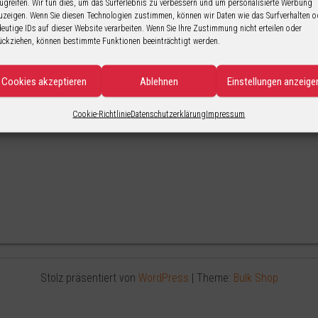
ugreifen. Wir tun dies, um das Surferlebnis zu verbessern und um personalisierte Werbung
uzeigen. Wenn Sie diesen Technologien zustimmen, können wir Daten wie das Surfverhalten o
deutige IDs auf dieser Website verarbeiten. Wenn Sie Ihre Zustimmung nicht erteilen oder
ückziehen, können bestimmte Funktionen beeinträchtigt werden.
Cookies akzeptieren
Ablehnen
Einstellungen anzeige
Cookie-Richtlinie
Datenschutzerklärung
Impressum
Stolz präsentiert von
WordPress
|
Theme:
Bulk Shop